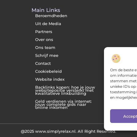
Main Links
Beroemdheden
Uit de Media
Partners
Over ons
Ons team
Schrijf mee
Contact
Om de beste er
Cookiebeleid
om informatie 
Website index
stemmen met d
unieke ID's op
Backlinks kopen: hoe je jouw
websitepositie versterkt met
toestemming in
kwalitatieve linkbuilding
en mogelijkhed
Geld verdienen via internet:
jouw complete gids naar
online inkomen
Accep
@2025 www.simplyrelax.nl. All Right Reserved.