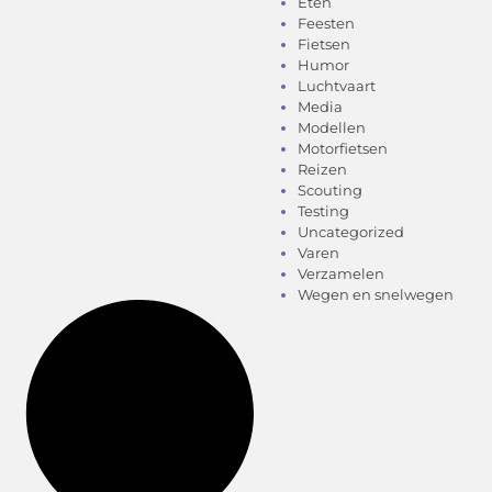
Eten
Feesten
Fietsen
Humor
Luchtvaart
Media
Modellen
Motorfietsen
Reizen
Scouting
Testing
Uncategorized
Varen
Verzamelen
Wegen en snelwegen