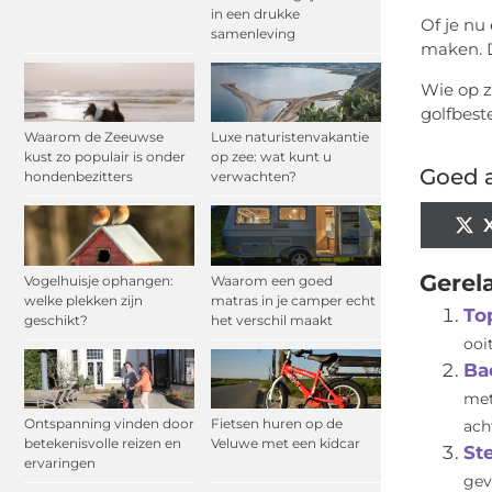
in een drukke
Of je nu
samenleving
maken. D
Wie op z
golfbest
Waarom de Zeeuwse
Luxe naturistenvakantie
kust zo populair is onder
op zee: wat kunt u
Goed a
hondenbezitters
verwachten?
Gerel
Vogelhuisje ophangen:
Waarom een goed
welke plekken zijn
matras in je camper echt
To
geschikt?
het verschil maakt
ooi
Ba
met
Ontspanning vinden door
Fietsen huren op de
ach
betekenisvolle reizen en
Veluwe met een kidcar
St
ervaringen
gev