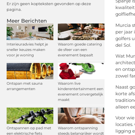
Spanje i
Er zijn geen kopteksten gevonden op deze
kwalitei
pagina.
golflief
Meer Berichten
Murcia 
per jaar
golfers 
Interieuradvies helpt je
Waarom goede catering
del Sol.
sneller keuzes maken
de sfeer van een
voor je woning
evenement bepaalt
Wat Murc
architec
en ontsp
zowel fa
Ontspan met sauna
Waarom live
Naast go
arrangementen
kinderentertainment een
korte af
evenement onvergetelijk
traditio
maakt
alleen e
Voor wie
locaties
Ontspannen op pad met
Waarom ontspanning
ligging e
een elektrische fiets
steeds belangrijker wordt