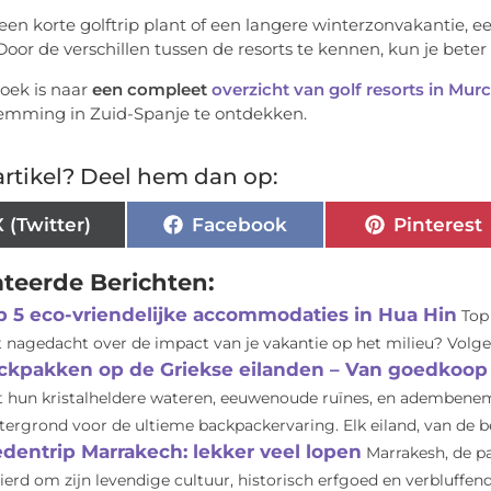
 een korte golftrip plant of een langere winterzonvakantie, 
oor de verschillen tussen de resorts te kennen, kun je bete
oek is naar
een compleet
overzicht van golf resorts in Murc
emming in Zuid-Spanje te ontdekken.
rtikel? Deel hem dan op:
X (Twitter)
Facebook
Pinterest
ateerde Berichten:
p 5 eco-vriendelijke accommodaties in Hua Hin
Top
t nagedacht over de impact van je vakantie op het milieu? Volgen
ckpakken op de Griekse eilanden – Van goedkoop
 hun kristalheldere wateren, eeuwenoude ruïnes, en adembenem
tergrond voor de ultieme backpackervaring. Elk eiland, van de b
edentrip Marrakech: lekker veel lopen
Marrakesh, de p
ierd om zijn levendige cultuur, historisch erfgoed en verbluffe