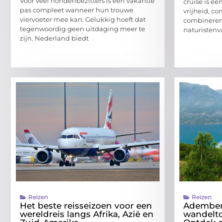
Voor veel hondenbezitters is een vakantie
cruise is e
pas compleet wanneer hun trouwe
vrijheid, co
viervoeter mee kan. Gelukkig hoeft dat
combineren.
tegenwoordig geen uitdaging meer te
naturistenv
zijn. Nederland biedt
Reizen
Reizen
Het beste reisseizoen voor een
Adembe
wereldreis langs Afrika, Azië en
wandelt