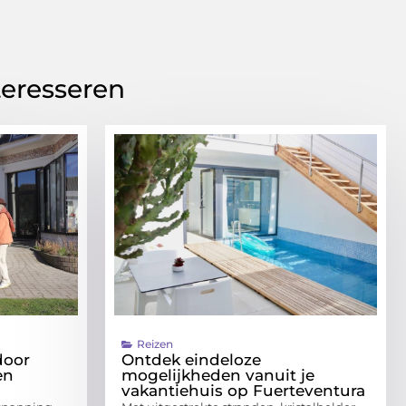
teresseren
Reizen
door
Ontdek eindeloze
en
mogelijkheden vanuit je
vakantiehuis op Fuerteventura