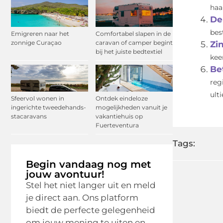
haal
De
bes
Emigreren naar het
Comfortabel slapen in de
zonnige Curaçao
caravan of camper begint
Zi
bij het juiste bedtextiel
kee
Be
reg
ult
Sfeervol wonen in
Ontdek eindeloze
ingerichte tweedehands-
mogelijkheden vanuit je
stacaravans
vakantiehuis op
Fuerteventura
Tags:
Begin vandaag nog met
jouw avontuur!
Stel het niet langer uit en meld
je direct aan. Ons platform
biedt de perfecte gelegenheid
om jouw mening te uiten en