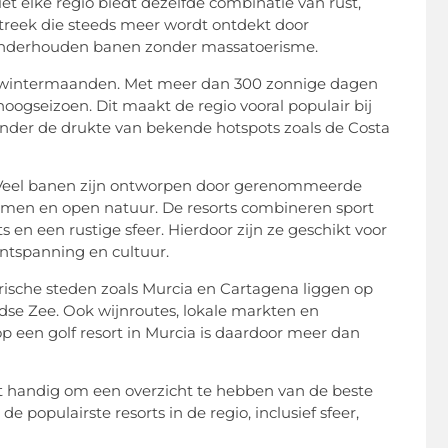
et elke regio biedt dezelfde combinatie van rust,
 streek die steeds meer wordt ontdekt door
d onderhouden banen zonder massatoerisme.
e wintermaanden. Met meer dan 300 zonnige dagen
hoogseizoen. Dit maakt de regio vooral populair bij
onder de drukte van bekende hotspots zoals de Costa
ts. Veel banen zijn ontworpen door gerenommeerde
bomen en open natuur. De resorts combineren sport
n een rustige sfeer. Hierdoor zijn ze geschikt voor
ontspanning en cultuur.
orische steden zoals Murcia en Cartagena liggen op
dse Zee. Ook wijnroutes, lokale markten en
 op een golf resort in Murcia is daardoor meer dan
het handig om een overzicht te hebben van de beste
e populairste resorts in de regio, inclusief sfeer,