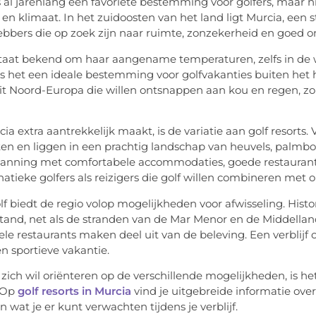
s al jarenlang een favoriete bestemming voor golfers, maar ni
t en klimaat. In het zuidoosten van het land ligt Murcia, een
hebbers die op zoek zijn naar ruimte, zonzekerheid en goe
staat bekend om haar aangename temperaturen, zelfs in d
 is het een ideale bestemming voor golfvakanties buiten het 
uit Noord-Europa die willen ontsnappen aan kou en regen, z
ia extra aantrekkelijk maakt, is de variatie aan golf resor
ten en liggen in een prachtig landschap van heuvels, palm
anning met comfortabele accommodaties, goede restaurants e
natieke golfers als reizigers die golf willen combineren met 
lf biedt de regio volop mogelijkheden voor afwisseling. Hist
stand, net als de stranden van de Mar Menor en de Middellan
nele restaurants maken deel uit van de beleving. Een verblijf
en sportieve vakantie.
 zich wil oriënteren op de verschillende mogelijkheden, is 
. Op
golf resorts in Murcia
vind je uitgebreide informatie over d
n wat je er kunt verwachten tijdens je verblijf.