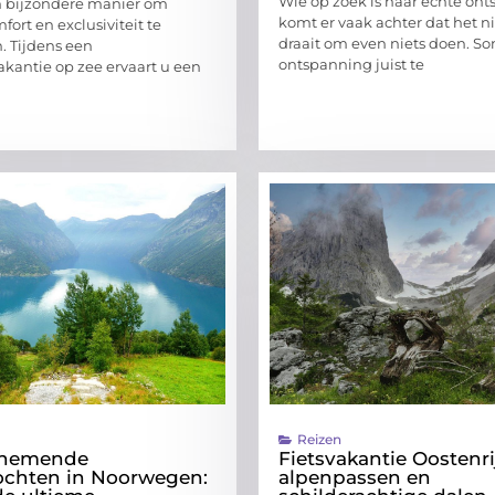
Wie op zoek is naar echte on
en bijzondere manier om
komt er vaak achter dat het ni
mfort en exclusiviteit te
draait om even niets doen. So
 Tijdens een
ontspanning juist te
akantie op zee ervaart u een
Reizen
nemende
Fietsvakantie Oostenri
ochten in Noorwegen:
alpenpassen en