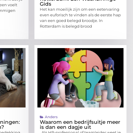
Gids
een voelt
Het kan moeilijk zijn om een eetervaring
sommigen
even euforisch te vinden als de eerste hap
van een goed belegd broodje. In
Rotterdam is belegd brood
Anders
oningen:
Waarom een bedrijfsuitje meer
n?
is dan een dagje uit
erbedekking
Als HR-professional of teamleider weet je