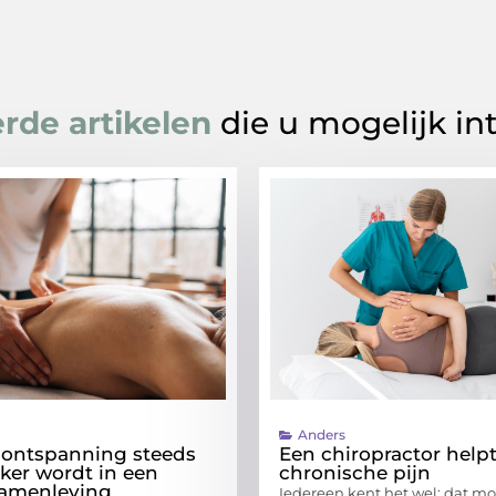
rde artikelen
die u mogelijk in
Anders
ontspanning steeds
Een chiropractor helpt
jker wordt in een
chronische pijn
samenleving
Iedereen kent het wel: dat m