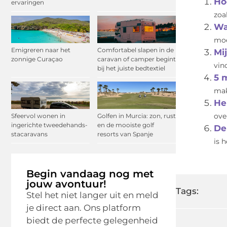
Ho
ervaringen
zoa
Wa
moe
Emigreren naar het
Comfortabel slapen in de
Mi
zonnige Curaçao
caravan of camper begint
vin
bij het juiste bedtextiel
5 
mak
He
Sfeervol wonen in
Golfen in Murcia: zon, rust
ove
ingerichte tweedehands-
en de mooiste golf
De
stacaravans
resorts van Spanje
is 
Begin vandaag nog met
jouw avontuur!
Tags:
Stel het niet langer uit en meld
je direct aan. Ons platform
biedt de perfecte gelegenheid