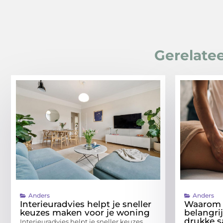
Gerelatee
Anders
Anders
Interieuradvies helpt je sneller
Waarom 
keuzes maken voor je woning
belangri
drukke 
Interieuradvies helpt je sneller keuzes