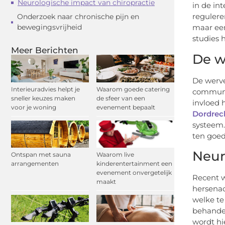
Neurologische impact van chiropractie
in de in
regulere
Onderzoek naar chronische pijn en
bewegingsvrijheid
maar ee
studies 
Meer Berichten
De w
De werve
Interieuradvies helpt je
Waarom goede catering
communic
sneller keuzes maken
de sfeer van een
invloed 
voor je woning
evenement bepaalt
Dordrec
systeem.
ten goe
Neur
Ontspan met sauna
Waarom live
arrangementen
kinderentertainment een
evenement onvergetelijk
Recent w
maakt
hersenac
welke te
behandel
wordt hi