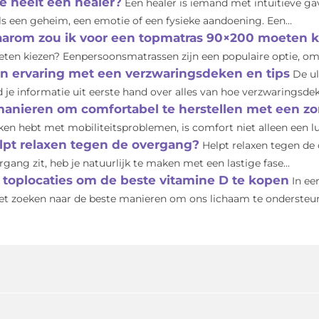
e heelt een healer?
Een healer is iemand met intuïtieve ga
ls een geheim, een emotie of een fysieke aandoening. Een...
arom zou ik voor een topmatras 90×200 moeten k
ten kiezen? Eenpersoonsmatrassen zijn een populaire optie, omda
jn ervaring met een verzwaringsdeken en tips
De ul
d je informatie uit eerste hand over alles van hoe verzwaringsde
manieren om comfortabel te herstellen met een z
en hebt met mobiliteitsproblemen, is comfort niet alleen een lux
lpt relaxen tegen de overgang?
Helpt relaxen tegen de
rgang zit, heb je natuurlijk te maken met een lastige fase...
 toplocaties om de beste vitamine D te kopen
In ee
het zoeken naar de beste manieren om ons lichaam te ondersteune