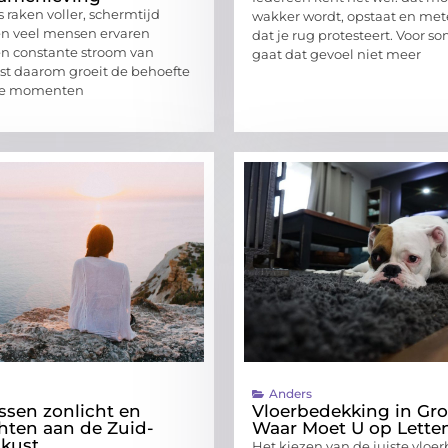
 raken voller, schermtijd
wakker wordt, opstaat en met
en veel mensen ervaren
dat je rug protesteert. Voor 
en constante stroom van
gaat dat gevoel niet meer
uist daarom groeit de behoefte
te momenten
Anders
ssen zonlicht en
Vloerbedekking in Gr
hten aan de Zuid-
Waar Moet U op Lette
kust
Het kiezen van de juiste vlo