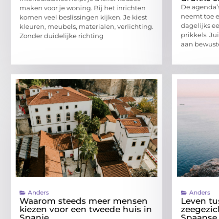
De agenda’s
maken voor je woning. Bij het inrichten
neemt toe 
komen veel beslissingen kijken. Je kiest
dagelijks e
kleuren, meubels, materialen, verlichting.
prikkels. J
Zonder duidelijke richting
aan bewus
Anders
Anders
Waarom steeds meer mensen
Leven tu
kiezen voor een tweede huis in
zeegezic
Spanje
Spaanse 