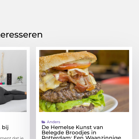
teresseren
Anders
 bij
De Hemelse Kunst van
Belegde Broodjes in
Rotterdam: Een Waanzinnige
oment dat je