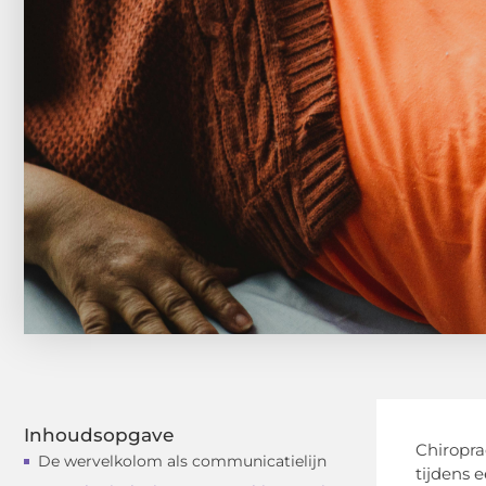
Inhoudsopgave
Chiropra
De wervelkolom als communicatielijn
tijdens 