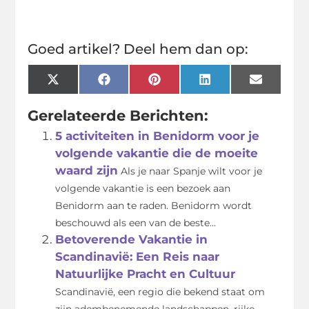
Goed artikel? Deel hem dan op:
X
Facebook
Pinterest
LinkedIn
Email
(Twitter)
Gerelateerde Berichten:
5 activiteiten in Benidorm voor je
volgende vakantie die de moeite
waard zijn
Als je naar Spanje wilt voor je
volgende vakantie is een bezoek aan
Benidorm aan te raden. Benidorm wordt
beschouwd als een van de beste...
Betoverende Vakantie in
Scandinavië: Een Reis naar
Natuurlijke Pracht en Cultuur
Scandinavië, een regio die bekend staat om
zijn adembenemende landschappen, rijke