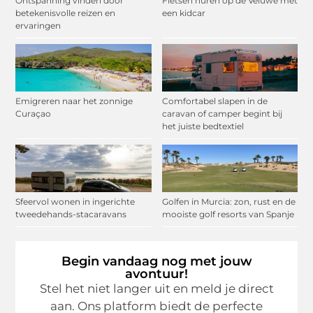
Ontspanning vinden door
Fietsen huren op de Veluwe met
betekenisvolle reizen en
een kidcar
ervaringen
Emigreren naar het zonnige
Comfortabel slapen in de
Curaçao
caravan of camper begint bij
het juiste bedtextiel
Sfeervol wonen in ingerichte
Golfen in Murcia: zon, rust en de
tweedehands-stacaravans
mooiste golf resorts van Spanje
Begin vandaag nog met jouw
avontuur!
Stel het niet langer uit en meld je direct
aan. Ons platform biedt de perfecte