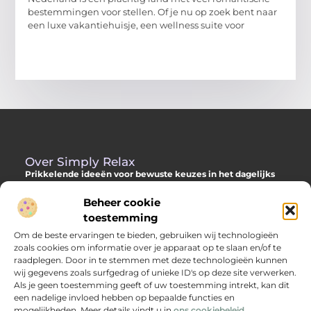
bestemmingen voor stellen. Of je nu op zoek bent naar
een luxe vakantiehuisje, een wellness suite voor
Over Simply Relax
Prikkelende ideeën voor bewuste keuzes in het dagelijks
leven
Beheer cookie
Laat je inspireren door diverse content vol slimme adviezen,
toestemming
verdiepende inzichten en originele invalshoeken. Alles om jou
Om de beste ervaringen te bieden, gebruiken wij technologieën
te helpen met meer helderheid en richting je dag door te
zoals cookies om informatie over je apparaat op te slaan en/of te
komen.
raadplegen. Door in te stemmen met deze technologieën kunnen
wij gegevens zoals surfgedrag of unieke ID's op deze site verwerken.
Als je geen toestemming geeft of uw toestemming intrekt, kan dit
een nadelige invloed hebben op bepaalde functies en
Main Links
mogelijkheden. Meer details vindt u in
ons cookiebeleid.