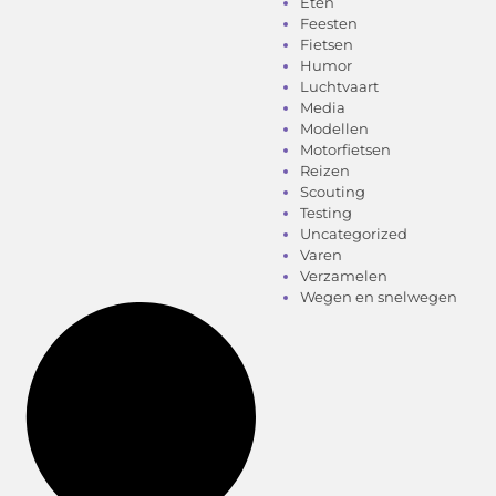
Eten
Feesten
Fietsen
Humor
Luchtvaart
Media
Modellen
Motorfietsen
Reizen
Scouting
Testing
Uncategorized
Varen
Verzamelen
Wegen en snelwegen