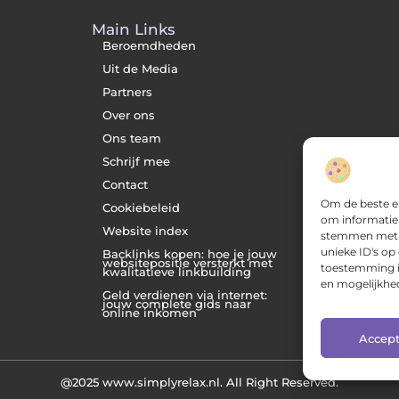
Main Links
Beroemdheden
Uit de Media
Partners
Over ons
Ons team
Schrijf mee
Contact
Om de beste er
Cookiebeleid
om informatie 
Website index
stemmen met d
unieke ID's op
Backlinks kopen: hoe je jouw
websitepositie versterkt met
toestemming in
kwalitatieve linkbuilding
en mogelijkhed
Geld verdienen via internet:
jouw complete gids naar
online inkomen
Accep
@2025 www.simplyrelax.nl. All Right Reserved.