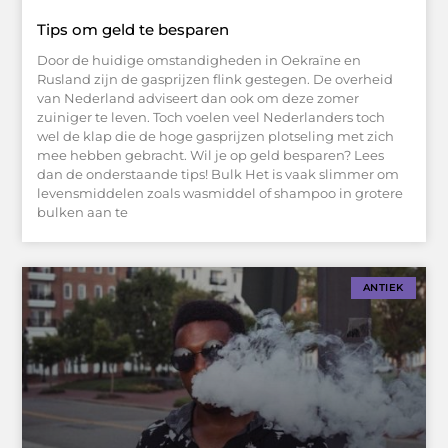
Tips om geld te besparen
Door de huidige omstandigheden in Oekraïne en
Rusland zijn de gasprijzen flink gestegen. De overheid
van Nederland adviseert dan ook om deze zomer
zuiniger te leven. Toch voelen veel Nederlanders toch
wel de klap die de hoge gasprijzen plotseling met zich
mee hebben gebracht. Wil je op geld besparen? Lees
dan de onderstaande tips! Bulk Het is vaak slimmer om
levensmiddelen zoals wasmiddel of shampoo in grotere
bulken aan te
ANTIEK