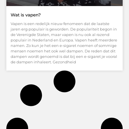
Wat is vapen?
Vapen is een redelijk nieuw fenomeen dat de laatste
jaren erg populair is geworden. De populariteit begon in
de Verenigde Staten, maar vapen is nu ook al razend
populair in Nederland en Europa. Vapen heeft meerdere
namen. Zo kun je het een e-sigaret noemen of sommige
mensen noemen het ook wel dampen. De reden dat dit
dampen wordt genoemd is dat bij een e-sigaret je vooral
de dampen inhaleert. Gezondheid