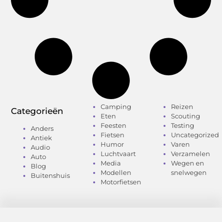
Camping
Reizen
Categorieën
Eten
Scouting
Feesten
Testing
Anders
Fietsen
Uncategorized
Antiek
Humor
Varen
Audio
Luchtvaart
Verzamelen
Auto
Media
Wegen en
Blog
Modellen
snelwegen
Buitenshuis
Motorfietsen