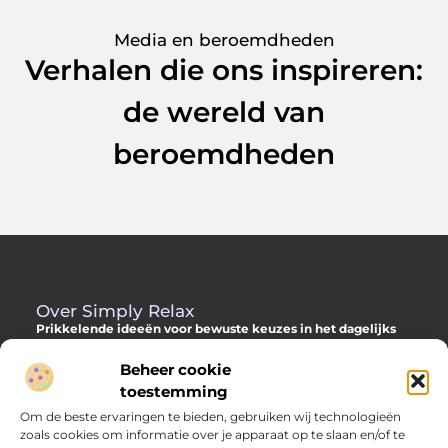
Media en beroemdheden
Verhalen die ons inspireren:
de wereld van
beroemdheden
Over Simply Relax
Prikkelende ideeën voor bewuste keuzes in het dagelijks
leven
Beheer cookie
Laat je inspireren door diverse content vol slimme adviezen,
toestemming
verdiepende inzichten en originele invalshoeken. Alles om jou
Om de beste ervaringen te bieden, gebruiken wij technologieën
te helpen met meer helderheid en richting je dag door te
zoals cookies om informatie over je apparaat op te slaan en/of te
komen.