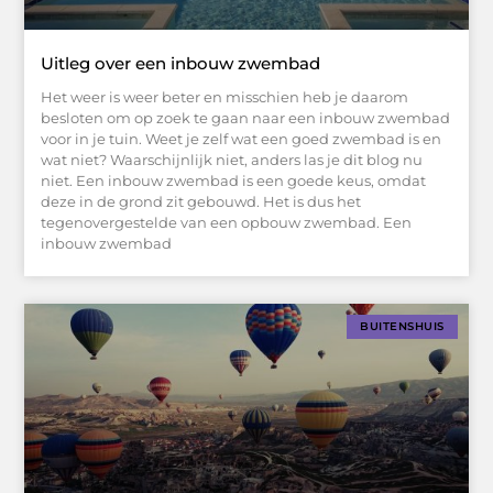
Uitleg over een inbouw zwembad
Het weer is weer beter en misschien heb je daarom
besloten om op zoek te gaan naar een inbouw zwembad
voor in je tuin. Weet je zelf wat een goed zwembad is en
wat niet? Waarschijnlijk niet, anders las je dit blog nu
niet. Een inbouw zwembad is een goede keus, omdat
deze in de grond zit gebouwd. Het is dus het
tegenovergestelde van een opbouw zwembad. Een
inbouw zwembad
BUITENSHUIS