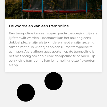
De voordelen van een trampoline
Een trampoline kan een super goede toevoeging zijn als
jij fitter wilt worden. Daarnaast kan het ook nog eens
dubbel plezier zijn als je kinderen hebt en zijn gezellig
samen met hun vriendjes op een ruime trampoline te
springen. Als je alleen gaat sporten op de trampoline is
het niet nodig om een ruime trampoline te hebben. Op
een kleine trampoline kan je namelijk net zo fit worden
als op