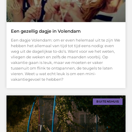
Een gezellig dagje in Volendam
Een dagje Volendam: om er even helemaal uit te zijn We
hebben het allemaal van tijd tot tijd eens nodig: even
weg uit de dagelijkse to-do’s. Want voor we het weten,
vliegen de weken en zelfs de maanden voorbij. Op
vakantie gaan is leuk, maar we moeten er vaker
tussenuit om flink te ontspannen, de teugels te laten
vieren. Weet u wat echt leuk is om een mini-
vakantiegevoel te hebben?
BUITENSHUIS