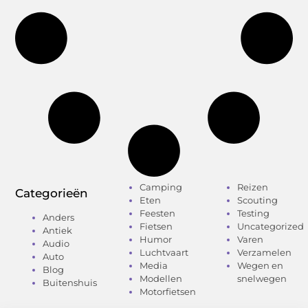
Camping
Reizen
Categorieën
Eten
Scouting
Feesten
Testing
Anders
Fietsen
Uncategorized
Antiek
Humor
Varen
Audio
Luchtvaart
Verzamelen
Auto
Media
Wegen en
Blog
Modellen
snelwegen
Buitenshuis
Motorfietsen