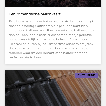
Een romantische ballonvaart
Er is iets magisch aan het zweven in de lucht, omringd
door de prachtige uitzichten die je alleen kunt zien
vanuit een ballonmand. Een romantische ballonvaart is
dan ook een ideale manier om samen met je geliefde
een onvergetelijke ervaring te beleven. Je kunt een
luchtballon huren bij ballonvaartmaken.com om jouw
date te verassen. In dit artikel bespreken we enkele
redenen waarom een romantische ballonvaart een
perfecte date is. Lees
BUITENSHUIS