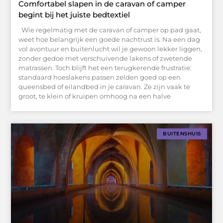
Comfortabel slapen in de caravan of camper
begint bij het juiste bedtextiel
Wie regelmatig met de caravan of camper op pad gaat,
weet hoe belangrijk een goede nachtrust is. Na een dag
vol avontuur en buitenlucht wil je gewoon lekker liggen,
zonder gedoe met verschuivende lakens of zwetende
matrassen. Toch blijft het een terugkerende frustratie:
standaard hoeslakens passen zelden goed op een
queensbed of eilandbed in je caravan. Ze zijn vaak te
groot, te klein of kruipen omhoog na een halve
BUITENSHUIS