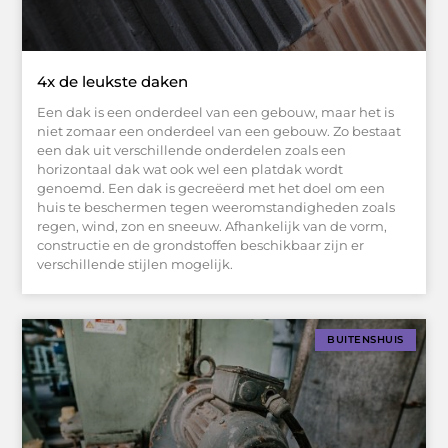
4x de leukste daken
Een dak is een onderdeel van een gebouw, maar het is
niet zomaar een onderdeel van een gebouw. Zo bestaat
een dak uit verschillende onderdelen zoals een
horizontaal dak wat ook wel een platdak wordt
genoemd. Een dak is gecreëerd met het doel om een
huis te beschermen tegen weeromstandigheden zoals
regen, wind, zon en sneeuw. Afhankelijk van de vorm,
constructie en de grondstoffen beschikbaar zijn er
verschillende stijlen mogelijk.
BUITENSHUIS