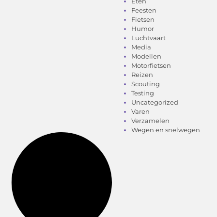
Eten
Feesten
Fietsen
Humor
Luchtvaart
Media
Modellen
Motorfietsen
Reizen
Scouting
Testing
Uncategorized
Varen
Verzamelen
Wegen en snelwegen