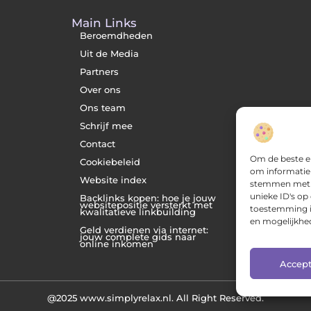
Main Links
Beroemdheden
Uit de Media
Partners
Over ons
Ons team
Schrijf mee
Contact
Om de beste er
Cookiebeleid
om informatie 
Website index
stemmen met d
unieke ID's op
Backlinks kopen: hoe je jouw
websitepositie versterkt met
toestemming in
kwalitatieve linkbuilding
en mogelijkhed
Geld verdienen via internet:
jouw complete gids naar
online inkomen
Accep
@2025 www.simplyrelax.nl. All Right Reserved.