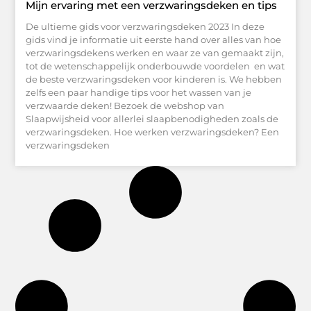
Mijn ervaring met een verzwaringsdeken en tips
De ultieme gids voor verzwaringsdeken 2023 In deze
gids vind je informatie uit eerste hand over alles van hoe
verzwaringsdekens werken en waar ze van gemaakt zijn,
tot de wetenschappelijk onderbouwde voordelen en wat
de beste verzwaringsdeken voor kinderen is. We hebben
zelfs een paar handige tips voor het wassen van je
verzwaarde deken! Bezoek de webshop van
Slaapwijsheid voor allerlei slaapbenodigheden zoals de
verzwaringsdeken. Hoe werken verzwaringsdeken? Een
verzwaringsdeken