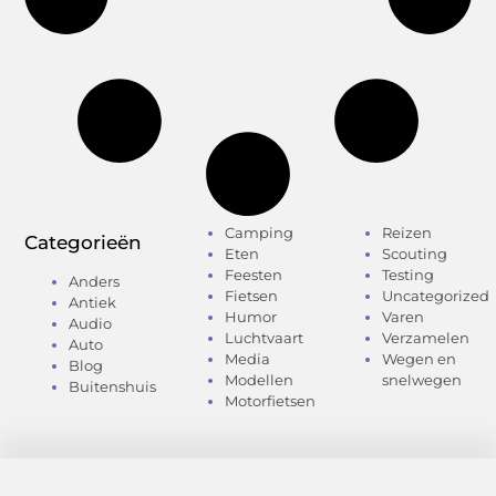
Camping
Reizen
Categorieën
Eten
Scouting
Feesten
Testing
Anders
Fietsen
Uncategorized
Antiek
Humor
Varen
Audio
Luchtvaart
Verzamelen
Auto
Media
Wegen en
Blog
Modellen
snelwegen
Buitenshuis
Motorfietsen