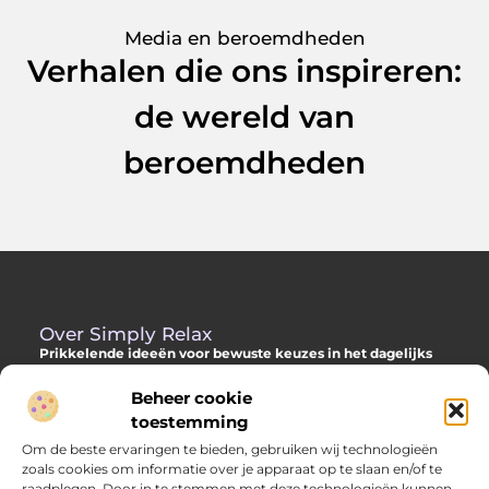
Media en beroemdheden
Verhalen die ons inspireren:
de wereld van
beroemdheden
Over Simply Relax
Prikkelende ideeën voor bewuste keuzes in het dagelijks
leven
Beheer cookie
Laat je inspireren door diverse content vol slimme adviezen,
toestemming
verdiepende inzichten en originele invalshoeken. Alles om jou
Om de beste ervaringen te bieden, gebruiken wij technologieën
te helpen met meer helderheid en richting je dag door te
zoals cookies om informatie over je apparaat op te slaan en/of te
komen.
raadplegen. Door in te stemmen met deze technologieën kunnen