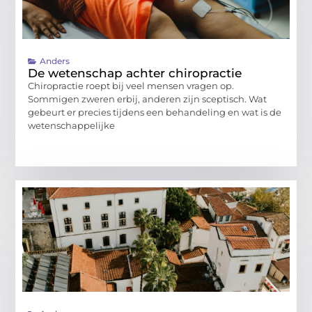
Anders
De wetenschap achter chiropractie
Chiropractie roept bij veel mensen vragen op.
Sommigen zweren erbij, anderen zijn sceptisch. Wat
gebeurt er precies tijdens een behandeling en wat is de
wetenschappelijke