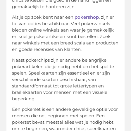
chips te kiezen die goed in de hand liggen en
gemakkelijk te hanteren zijn.
Als je op zoek bent naar een
pokershop
, zijn er
tal van opties beschikbaar. Veel pokerwinkels
bieden online winkels aan waar je gemakkelijk
en snel je pokerartikelen kunt bestellen. Zoek
naar winkels met een breed scala aan producten
en goede recensies van klanten.
Naast pokerchips zijn er andere belangrijke
pokerartikelen die je nodig hebt om het spel te
spelen. Speelkaarten zijn essentieel en er zijn
verschillende soorten beschikbaar, van
standaardformaat tot grote lettertypen en
braillekaarten voor mensen met een visuele
beperking.
Een pokerset is een andere geweldige optie voor
mensen die net beginnen met spelen. Een
pokerset bevat meestal alles wat je nodig hebt
om te beginnen, waaronder chips, speelkaarten