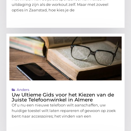
uitdaging zijn als de workout zelf. Maar met zoveel
opties in Zaanstad, hoe kies je de
Anders
Uw Ultieme Gids voor het Kiezen van de
Juiste Telefoonwinkel in Almere
Of u nu een nieuwe telefoon wilt aanschaffen, uw
huidige toestel wilt laten repareren of gewoon op zoek
bent naar accessoires; het vinden van een