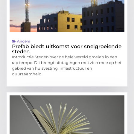
Anders
Prefab biedt uitkomst voor snelgroeiende
steden
Introductie Steden over de hele wereld groeien in een
rap tempo. Dit brengt uitdagingen met zich mee op het
gebied van huisvesting, infrastructuur en
duurzaamheid.