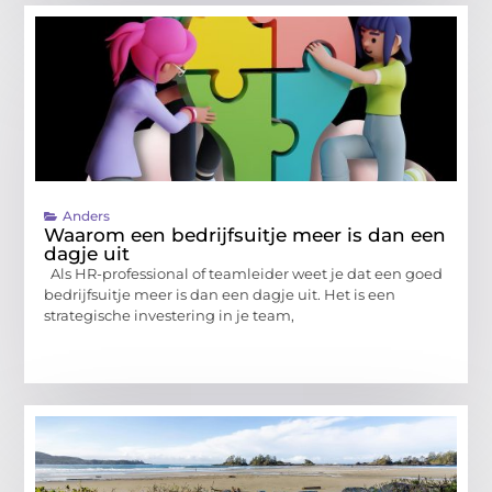
Anders
Waarom een bedrijfsuitje meer is dan een
dagje uit
Als HR-professional of teamleider weet je dat een goed
bedrijfsuitje meer is dan een dagje uit. Het is een
strategische investering in je team,