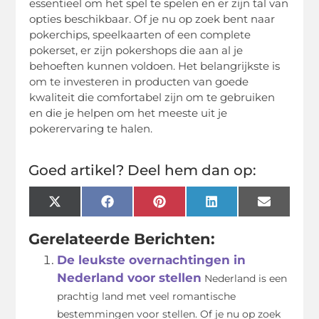
essentieel om het spel te spelen en er zijn tal van
opties beschikbaar. Of je nu op zoek bent naar
pokerchips, speelkaarten of een complete
pokerset, er zijn pokershops die aan al je
behoeften kunnen voldoen. Het belangrijkste is
om te investeren in producten van goede
kwaliteit die comfortabel zijn om te gebruiken
en die je helpen om het meeste uit je
pokerervaring te halen.
Goed artikel? Deel hem dan op:
X
Facebook
Pinterest
LinkedIn
Email
(Twitter)
Gerelateerde Berichten:
De leukste overnachtingen in
Nederland voor stellen
Nederland is een
prachtig land met veel romantische
bestemmingen voor stellen. Of je nu op zoek