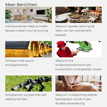
Meer Berichten
Interieuradvies helpt je sneller
Waarom goede catering de
keuzes maken voor je woning
sfeer van een evenement
bepaalt
Ontspan met sauna
Waarom live
arrangementen
kinderentertainment een
evenement onvergetelijk maakt
Ontspannen op pad met een
Waarom ontspanning steeds
elektrische fiets
belangrijker wordt in een
drukke samenleving