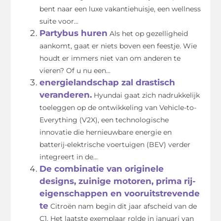
bent naar een luxe vakantiehuisje, een wellness
suite voor...
Partybus huren
Als het op gezelligheid
aankomt, gaat er niets boven een feestje. Wie
houdt er immers niet van om anderen te
vieren? Of u nu een...
energielandschap zal drastisch
veranderen.
Hyundai gaat zich nadrukkelijk
toeleggen op de ontwikkeling van Vehicle-to-
Everything (V2X), een technologische
innovatie die hernieuwbare energie en
batterij-elektrische voertuigen (BEV) verder
integreert in de...
De combinatie van originele
designs, zuinige motoren, prima rij-
eigenschappen en vooruitstrevende
te
Citroën nam begin dit jaar afscheid van de
C1. Het laatste exemplaar rolde in januari van