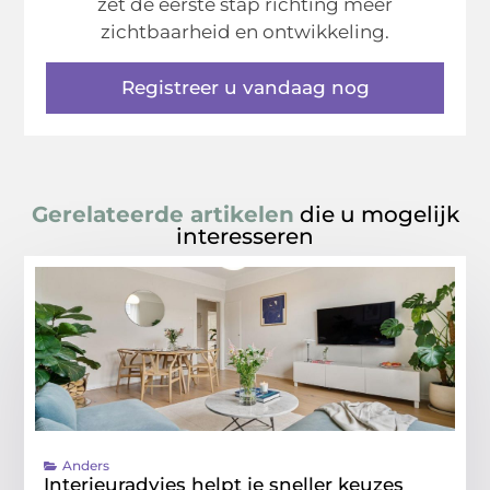
zet de eerste stap richting meer
zichtbaarheid en ontwikkeling.
Registreer u vandaag nog
Gerelateerde artikelen
die u mogelijk
interesseren
Anders
Interieuradvies helpt je sneller keuzes