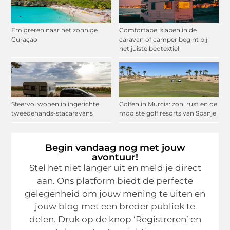
Emigreren naar het zonnige
Comfortabel slapen in de
Curaçao
caravan of camper begint bij
het juiste bedtextiel
Sfeervol wonen in ingerichte
Golfen in Murcia: zon, rust en de
tweedehands-stacaravans
mooiste golf resorts van Spanje
Begin vandaag nog met jouw
avontuur!
Stel het niet langer uit en meld je direct
aan. Ons platform biedt de perfecte
gelegenheid om jouw mening te uiten en
jouw blog met een breder publiek te
delen. Druk op de knop ‘Registreren’ en