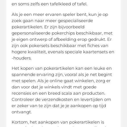
en soms zelfs een tafelkleed of tafel.
Als je een meer ervaren speler bent, kun je op
zoek gaan naar meer gespecialiseerde
pokerartikelen. Er zijn bijvoorbeeld
gepersonaliseerde pokerchips beschikbaar, met
je eigen ontwerp of afbeelding erop gedrukt. Er
zijn ook pokersets beschikbaar met fiches van
hogere kwaliteit, evenals speciale kaartensets en
-houders.
Het kopen van pokerartikelen kan een leuke en
spannende ervaring zijn, vooral als je net begint
met spelen. Als je online gaat winkelen, zorg er
dan voor dat je winkels vindt met goede
recensies en een breed scala aan producten.
Controleer de verzendkosten en levertijden om
er zeker van te zijn dat je je aankopen op tijd
ontvangt.
Kortom, het aankopen van pokerartikelen is