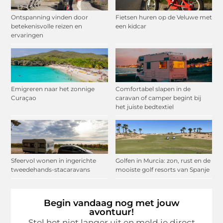
Ontspanning vinden door
Fietsen huren op de Veluwe met
betekenisvolle reizen en
een kidcar
ervaringen
Emigreren naar het zonnige
Comfortabel slapen in de
Curaçao
caravan of camper begint bij
het juiste bedtextiel
Sfeervol wonen in ingerichte
Golfen in Murcia: zon, rust en de
tweedehands-stacaravans
mooiste golf resorts van Spanje
Begin vandaag nog met jouw
avontuur!
Stel het niet langer uit en meld je direct