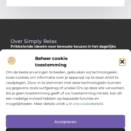
Over Simply Relax
Prikkelende ideeën voor bewuste keuzes in het dagelijks
leven
Beheer cookie
Laat je inspireren door diverse content vol slimme adviezen,
toestemming
verdiepende inzichten en originele invalshoeken. Alles om jou
Om de beste ervaringen te bieden, gebruiken wij technologieën
te helpen met meer helderheid en richting je dag door te
zoals cookies om informatie over je apparaat op te slaan en/of te
komen.
raadplegen. Door in te stemmen met deze technologieën kunnen
wij gegevens zoals surfgedrag of unieke ID's op deze site verwerken.
Als je geen toestemming geeft of uw toestemming intrekt, kan dit
een nadelige invloed hebben op bepaalde functies en
Main Links
mogelijkheden. Meer details vindt u in
ons cookiebeleid.
Backlinks kopen: hoe je jouw websitepositie versterkt met kwalitatieve linkbuilding
Geld verdienen via internet: jouw complete gids naar online inkomen
Bericht categorie
Accepteren