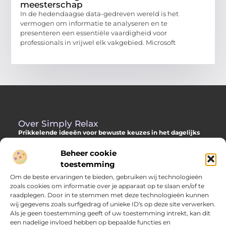
meesterschap
In de hedendaagse data-gedreven wereld is het
vermogen om informatie te analyseren en te
presenteren een essentiële vaardigheid voor
professionals in vrijwel elk vakgebied. Microsoft
Over Simply Relax
Prikkelende ideeën voor bewuste keuzes in het dagelijks
leven
Beheer cookie
Laat je inspireren door diverse content vol slimme adviezen,
toestemming
verdiepende inzichten en originele invalshoeken. Alles om jou
Om de beste ervaringen te bieden, gebruiken wij technologieën
te helpen met meer helderheid en richting je dag door te
zoals cookies om informatie over je apparaat op te slaan en/of te
komen.
raadplegen. Door in te stemmen met deze technologieën kunnen
wij gegevens zoals surfgedrag of unieke ID's op deze site verwerken.
Als je geen toestemming geeft of uw toestemming intrekt, kan dit
een nadelige invloed hebben op bepaalde functies en