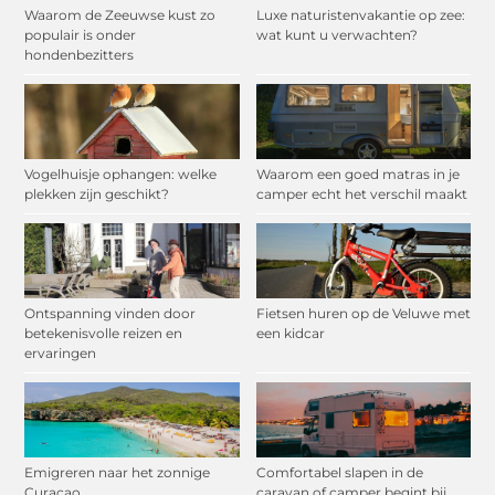
Waarom de Zeeuwse kust zo
Luxe naturistenvakantie op zee:
populair is onder
wat kunt u verwachten?
hondenbezitters
Vogelhuisje ophangen: welke
Waarom een goed matras in je
plekken zijn geschikt?
camper echt het verschil maakt
Ontspanning vinden door
Fietsen huren op de Veluwe met
betekenisvolle reizen en
een kidcar
ervaringen
Emigreren naar het zonnige
Comfortabel slapen in de
Curaçao
caravan of camper begint bij