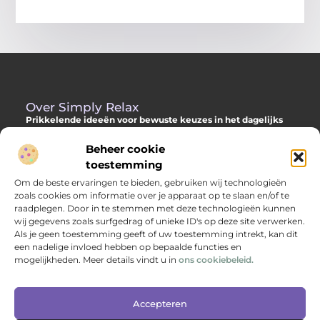
Over Simply Relax
Prikkelende ideeën voor bewuste keuzes in het dagelijks
leven
Beheer cookie
Laat je inspireren door diverse content vol slimme adviezen,
toestemming
verdiepende inzichten en originele invalshoeken. Alles om jou
Om de beste ervaringen te bieden, gebruiken wij technologieën
te helpen met meer helderheid en richting je dag door te
zoals cookies om informatie over je apparaat op te slaan en/of te
komen.
raadplegen. Door in te stemmen met deze technologieën kunnen
wij gegevens zoals surfgedrag of unieke ID's op deze site verwerken.
Als je geen toestemming geeft of uw toestemming intrekt, kan dit
een nadelige invloed hebben op bepaalde functies en
Main Links
mogelijkheden. Meer details vindt u in
ons cookiebeleid.
Backlinks kopen: hoe je jouw websitepositie versterkt met kwalitatieve linkbuilding
Geld verdienen via internet: jouw complete gids naar online inkomen
Bericht categorie
Accepteren