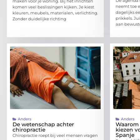
De agenda’s
maken voor je woning. Bij het inrichten
neemt toe 
komen veel beslissingen kijken. Je kiest
dagelijks e
kleuren, meubels, materialen, verlichting.
prikkels. J
Zonder duidelijke richting
aan bewus
Anders
Anders
De wetenschap achter
Waarom 
chiropractie
kiezen v
Spanje
Chiropractie roept bij veel mensen vragen