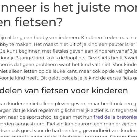
neer is het juiste mo
en fietsen?
zijn al lang een hobby van iedereen. Kinderen treden ook in
by te maken. Het maakt niet uit of je kind een peuter is, er i
 Je kunt beginnen met fietsles geven aan kinderen vanaf 3 jaar
oor je 3-jarige kind, zoals de loopfiets. Deze fiets heeft 3 wi
pen is dat geen probleem want het kind valt niet. Voor kinde
niet alleen letten op de leuke kant, maar ook op de veiligheid
oor je kind heeft. Dit geldt ook als je je kind de eerste fiets 
delen van fietsen voor kinderen
kan kinderen niet alleen plezier geven, maar heeft ook een g
orgen dat je kind regelmatig lichamelijk actief is. In tegenst
om naar de sportschool te gaan met hun
fred de la bretoni
worden aangestuurd. Fietsen kan daarom een ​​manier zijn o
fietsen ook goed voor de hart- en long gezondheid van kindere