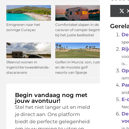
Gerel
Emigreren naar het
Comfortabel slapen in de
zonnige Curaçao
caravan of camper begint
De
bij het juiste bedtextiel
spe
Ri
voo
Sfeervol wonen in
Golfen in Murcia: zon, rust
is...
ingerichte tweedehands-
en de mooiste golf
Op
stacaravans
resorts van Spanje
iem
Pa
and
Begin vandaag nog met
E-
jouw avontuur!
Stel het niet langer uit en meld
Ned
De
je direct aan. Ons platform
vo
biedt de perfecte gelegenheid
om jouw mening te uiten en
in 