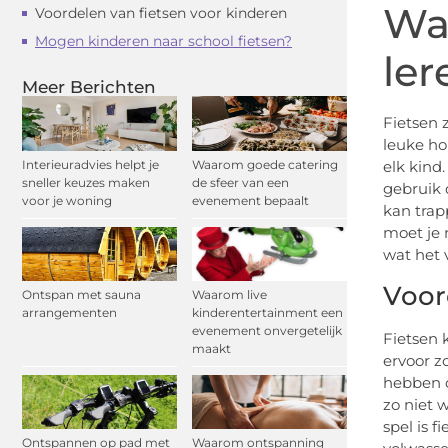
Wan
Voordelen van fietsen voor kinderen
Mogen kinderen naar school fietsen?
ler
Meer Berichten
Fietsen 
leuke hob
Interieuradvies helpt je
Waarom goede catering
elk kind.
sneller keuzes maken
de sfeer van een
gebruik d
voor je woning
evenement bepaalt
kan trap
moet je 
wat het v
Voor
Ontspan met sauna
Waarom live
arrangementen
kinderentertainment een
evenement onvergetelijk
Fietsen 
maakt
ervoor z
hebben 
zo niet 
spel is 
Ontspannen op pad met
Waarom ontspanning