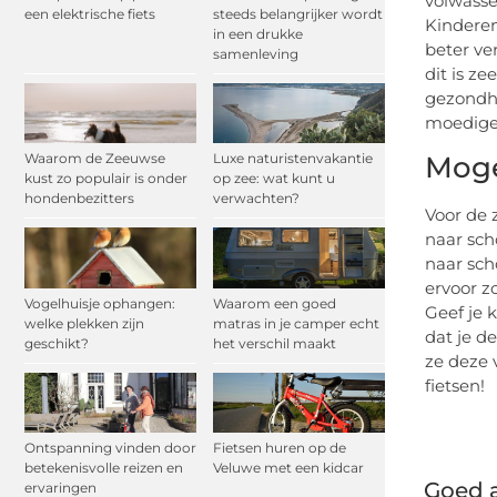
volwasse
een elektrische fiets
steeds belangrijker wordt
Kinderen
in een drukke
beter ve
samenleving
dit is z
gezondhe
moediger
Moge
Waarom de Zeeuwse
Luxe naturistenvakantie
kust zo populair is onder
op zee: wat kunt u
hondenbezitters
verwachten?
Voor de 
naar sch
naar sch
ervoor z
Vogelhuisje ophangen:
Waarom een goed
Geef je 
welke plekken zijn
matras in je camper echt
dat je d
geschikt?
het verschil maakt
ze deze 
fietsen!
Ontspanning vinden door
Fietsen huren op de
betekenisvolle reizen en
Veluwe met een kidcar
Goed a
ervaringen