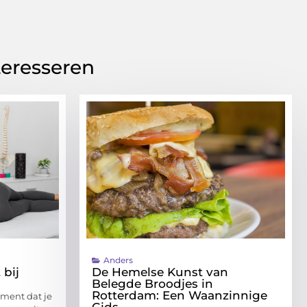
teresseren
Anders
 bij
De Hemelse Kunst van
Belegde Broodjes in
Rotterdam: Een Waanzinnige
oment dat je
Gids