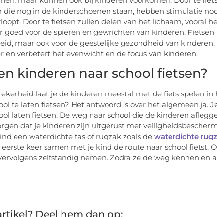
nen, maar kunnen ook bij kinderen voorkomen. Door te fietsen
 die nog in de kinderschoenen staan, hebben stimulatie nod
rloopt. Door te fietsen zullen delen van het lichaam, vooral
eer goed voor de spieren en gewrichten van kinderen. Fietsen i
id, maar ook voor de geestelijke gezondheid van kinderen. 
 en verbetert het evenwicht en de focus van kinderen.
n kinderen naar school fietsen?
zekerheid laat je de kinderen meestal met de fiets spelen in 
ool te laten fietsen? Het antwoord is over het algemeen ja.
ool laten fietsen. De weg naar school die de kinderen aflegg
orgen dat je kinderen zijn uitgerust met veiligheidsbescher
kind een waterdichte tas of rugzak zoals de
waterdichte rugz
e eerste keer samen met je kind de route naar school fiets
vervolgens zelfstandig nemen. Zodra ze de weg kennen en all
rtikel? Deel hem dan op: