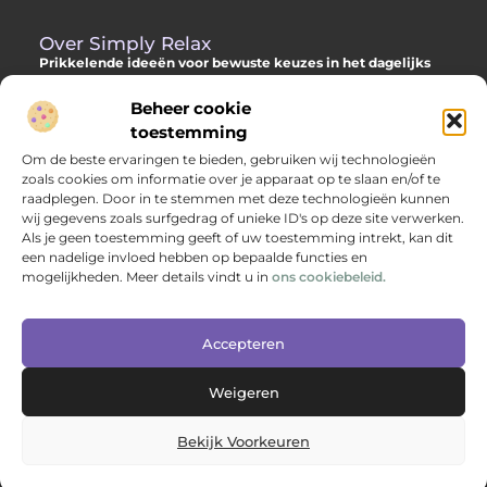
Over Simply Relax
Prikkelende ideeën voor bewuste keuzes in het dagelijks
leven
Beheer cookie
Laat je inspireren door diverse content vol slimme adviezen,
toestemming
verdiepende inzichten en originele invalshoeken. Alles om jou
Om de beste ervaringen te bieden, gebruiken wij technologieën
te helpen met meer helderheid en richting je dag door te
zoals cookies om informatie over je apparaat op te slaan en/of te
komen.
raadplegen. Door in te stemmen met deze technologieën kunnen
wij gegevens zoals surfgedrag of unieke ID's op deze site verwerken.
Als je geen toestemming geeft of uw toestemming intrekt, kan dit
een nadelige invloed hebben op bepaalde functies en
Main Links
mogelijkheden. Meer details vindt u in
ons cookiebeleid.
Backlinks kopen: hoe je jouw websitepositie versterkt met kwalitatieve linkbuilding
Geld verdienen via internet: jouw complete gids naar online inkomen
Bericht categorie
Accepteren
Weigeren
Bekijk Voorkeuren
@2025 www.simplyrelax.nl. All Right Reserved.