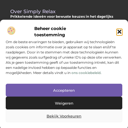
Over Simply Relax
Prikkelende ideeën voor bewuste keuzes in het dagelijks
leven
Beheer cookie
Laat je inspireren door diverse content vol slimme adviezen,
toestemming
verdiepende inzichten en originele invalshoeken. Alles om jou
Om de beste ervaringen te bieden, gebruiken wij technologieën
te helpen met meer helderheid en richting je dag door te
zoals cookies om informatie over je apparaat op te slaan en/of te
komen.
raadplegen. Door in te stemmen met deze technologieën kunnen
wij gegevens zoals surfgedrag of unieke ID's op deze site verwerken.
Als je geen toestemming geeft of uw toestemming intrekt, kan dit
een nadelige invloed hebben op bepaalde functies en
Main Links
mogelijkheden. Meer details vindt u in
ons cookiebeleid.
Backlinks kopen: hoe je jouw websitepositie versterkt met kwalitatieve linkbuilding
Geld verdienen via internet: jouw complete gids naar online inkomen
Bericht categorie
Accepteren
Weigeren
Bekijk Voorkeuren
@2025 www.simplyrelax.nl. All Right Reserved.