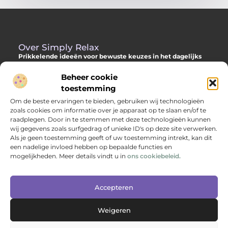
Over Simply Relax
Prikkelende ideeën voor bewuste keuzes in het dagelijks
leven
Beheer cookie
Laat je inspireren door diverse content vol slimme adviezen,
toestemming
verdiepende inzichten en originele invalshoeken. Alles om jou
Om de beste ervaringen te bieden, gebruiken wij technologieën
te helpen met meer helderheid en richting je dag door te
zoals cookies om informatie over je apparaat op te slaan en/of te
komen.
raadplegen. Door in te stemmen met deze technologieën kunnen
wij gegevens zoals surfgedrag of unieke ID's op deze site verwerken.
Als je geen toestemming geeft of uw toestemming intrekt, kan dit
een nadelige invloed hebben op bepaalde functies en
Main Links
mogelijkheden. Meer details vindt u in
ons cookiebeleid.
Backlinks kopen: hoe je jouw websitepositie versterkt met kwalitatieve linkbuilding
Geld verdienen via internet: jouw complete gids naar online inkomen
Bericht categorie
Accepteren
Weigeren