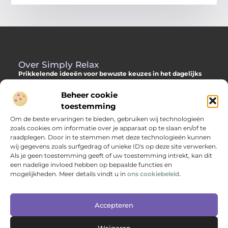
Over Simply Relax
Prikkelende ideeën voor bewuste keuzes in het dagelijks
leven
Beheer cookie
Laat je inspireren door diverse content vol slimme adviezen,
toestemming
verdiepende inzichten en originele invalshoeken. Alles om jou
Om de beste ervaringen te bieden, gebruiken wij technologieën
te helpen met meer helderheid en richting je dag door te
zoals cookies om informatie over je apparaat op te slaan en/of te
komen.
raadplegen. Door in te stemmen met deze technologieën kunnen
wij gegevens zoals surfgedrag of unieke ID's op deze site verwerken.
Als je geen toestemming geeft of uw toestemming intrekt, kan dit
een nadelige invloed hebben op bepaalde functies en
Main Links
mogelijkheden. Meer details vindt u in
ons cookiebeleid.
Backlinks kopen: hoe je jouw websitepositie versterkt met kwalitatieve linkbuilding
Geld verdienen via internet: jouw complete gids naar online inkomen
Bericht categorie
Accepteren
Weigeren